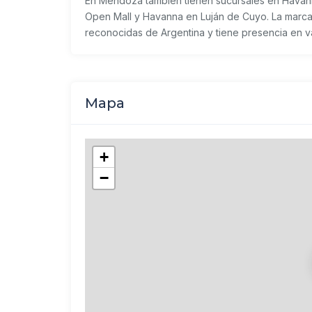
En Mendoza también tienen sucursales en
Havan
Open Mall y
Havanna
en Luján de Cuyo. La marca
reconocidas de Argentina y tiene presencia en va
Mapa
+
−