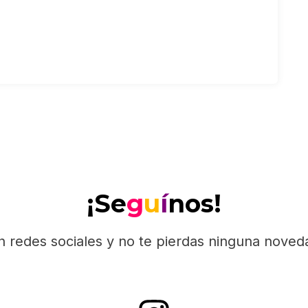
¡Se
g
u
í
nos!
n redes sociales y no te pierdas ninguna nove