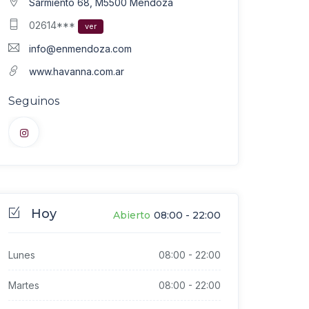
Sarmiento 68, M5500 Mendoza
02614***
ver
info@enmendoza.com
www.havanna.com.ar
Seguinos
Hoy
Abierto
08:00
-
22:00
Lunes
08:00
-
22:00
Martes
08:00
-
22:00