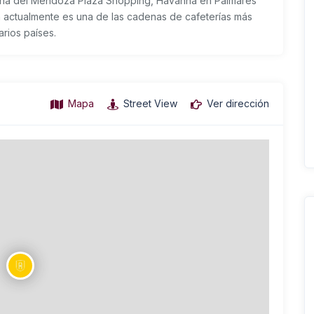
na
del Mendoza Plaza Shopping,
Havanna
en Palmares
 actualmente es una de las cadenas de cafeterías más
rios países.
Mapa
Street View
Ver dirección