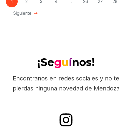
1
2
3
4
...
26
27
28
Siguiente
¡Se
g
u
í
nos!
Encontranos en redes sociales y no te
pierdas ninguna novedad de Mendoza