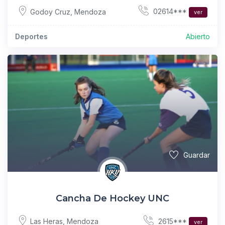
02614***
Godoy Cruz
,
Mendoza
ver
Deportes
Abierto
Guardar
Cancha De Hockey UNC
2615***
Las Heras
,
Mendoza
ver