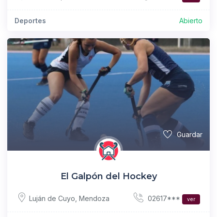
Deportes
Abierto
Guardar
El Galpón del Hockey
02617***
Luján de Cuyo
,
Mendoza
ver