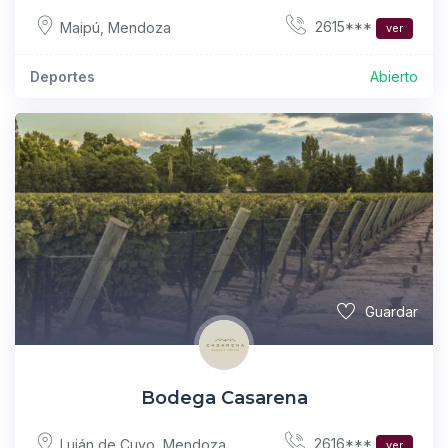
2615***
Maipú
,
Mendoza
ver
Deportes
Abierto
Guardar
Bodega Casarena
2616***
Luján de Cuyo
,
Mendoza
ver