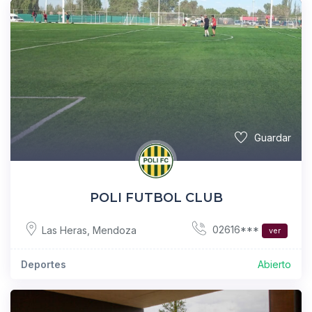
Guardar
POLI FUTBOL CLUB
02616***
Las Heras
,
Mendoza
ver
Deportes
Abierto