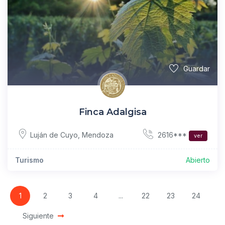
Guardar
Finca Adalgisa
2616***
Luján de Cuyo
,
Mendoza
ver
Turismo
Abierto
1
2
3
4
...
22
23
24
Siguiente