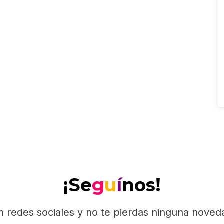
¡Se
g
u
í
nos!
n redes sociales y no te pierdas ninguna nove