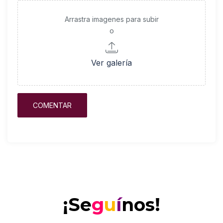
Arrastra imagenes para subir
o
Ver galería
¡Se
g
u
í
nos!