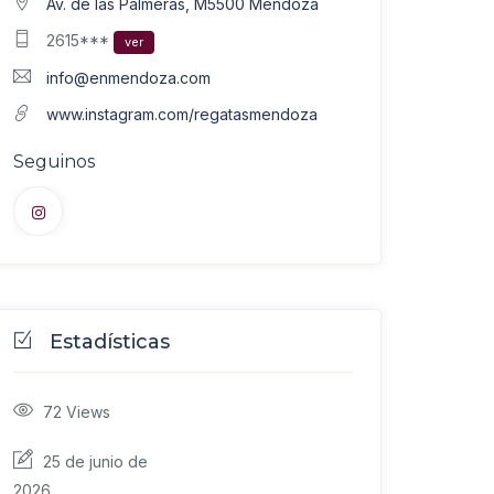
Av. de las Palmeras, M5500 Mendoza
2615***
ver
info@enmendoza.com
www.instagram.com/regatasmendoza
Seguinos
Estadísticas
72
Views
25 de junio de
2026