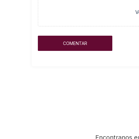
V
Encontranos e