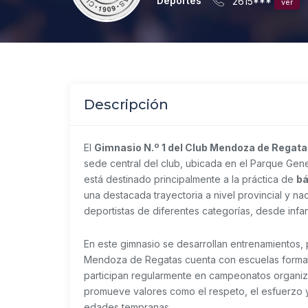
Deportes
2615***
ver
Descripción
El
Gimnasio N.º 1 del Club Mendoza de Regat
sede central del club, ubicada en el Parque Gen
está destinado principalmente a la práctica de
b
una destacada trayectoria a nivel provincial y na
deportistas de diferentes categorías, desde infant
En este gimnasio se desarrollan entrenamientos, p
Mendoza de Regatas cuenta con escuelas format
participan regularmente en campeonatos organiz
promueve valores como el respeto, el esfuerzo y
edades tempranas.