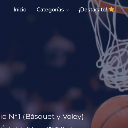
Inicio
Categorías
¡Destacate!
o N°1 (Básquet y Voley)