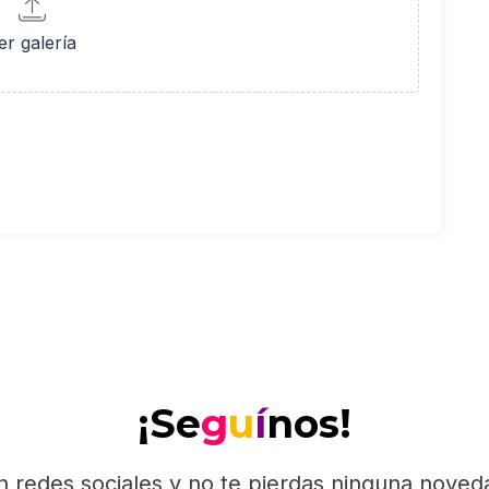
er galería
¡Se
g
u
í
nos!
n redes sociales y no te pierdas ninguna nove