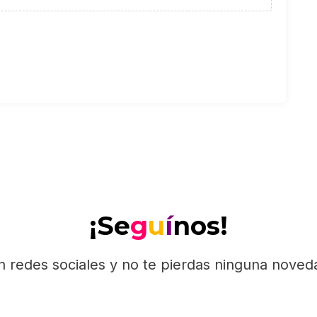
¡Se
g
u
í
nos!
n redes sociales y no te pierdas ninguna nove