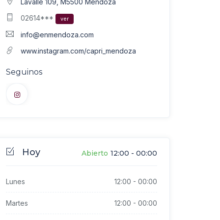
Lavalle 109, M5500 Mendoza
02614***
ver
info@enmendoza.com
www.instagram.com/capri_mendoza
Seguinos
Hoy
Abierto
12:00
-
00:00
Lunes
12:00
-
00:00
Martes
12:00
-
00:00