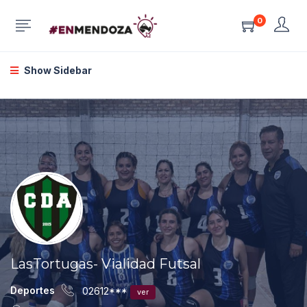
0
Show Sidebar
LasTortugas- Vialidad Futsal
Deportes
02612***
ver