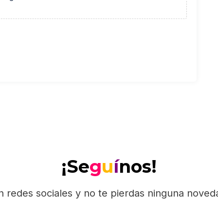
¡Se
g
u
í
nos!
n redes sociales y no te pierdas ninguna nove