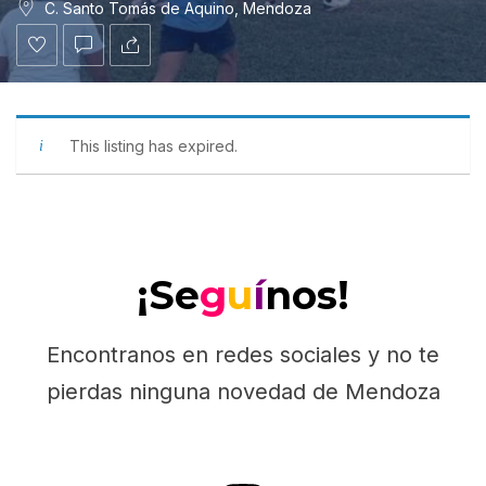
C. Santo Tomás de Aquino, Mendoza
This listing has expired.
¡Se
g
u
í
nos!
Encontranos en redes sociales y no te
pierdas ninguna novedad de Mendoza