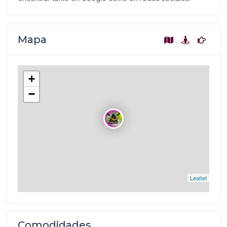
Mapa
+
−
Leaflet
Comodidades