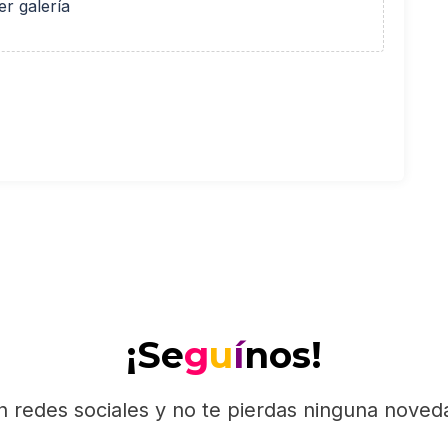
er galería
¡Se
g
u
í
nos!
n redes sociales y no te pierdas ninguna nove