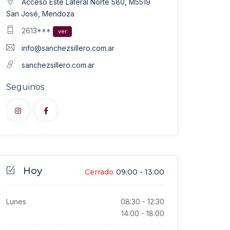
Acceso Este Lateral Norte 580, M5519
San José, Mendoza
2613***
ver
info@sanchezsillero.com.ar
sanchezsillero.com.ar
Seguinos
Hoy
Cerrado
09:00
-
13:00
Lunes
08:30
-
12:30
14:00
-
18:00