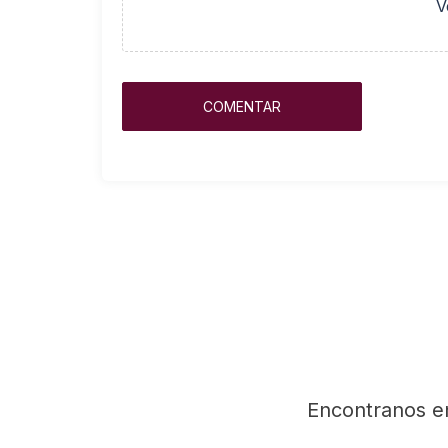
V
Encontranos e