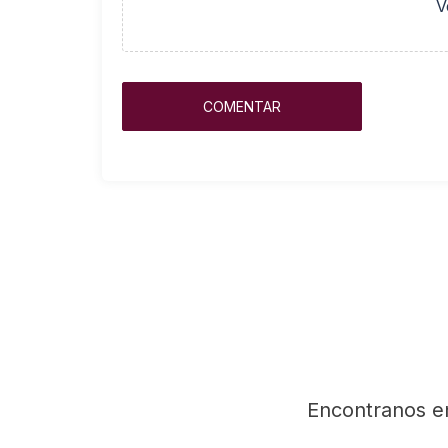
V
Encontranos e