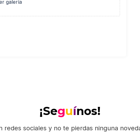
er galería
¡Se
g
u
í
nos!
n redes sociales y no te pierdas ninguna nove