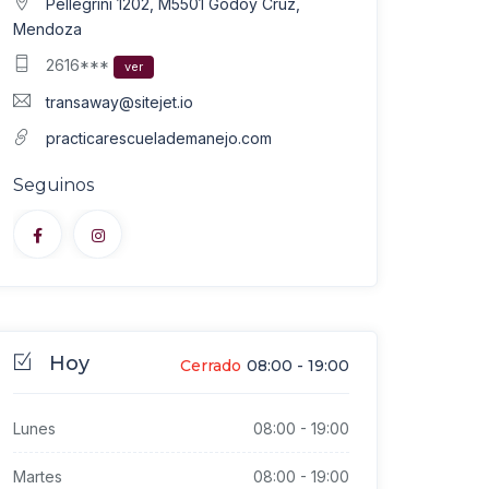
Pellegrini 1202, M5501 Godoy Cruz,
Mendoza
2616***
ver
transaway@sitejet.io
practicarescuelademanejo.com
Seguinos
Hoy
Cerrado
08:00
-
19:00
Lunes
08:00
-
19:00
Martes
08:00
-
19:00