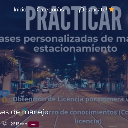
Inicio
Categorías
¡Destacate!
ses de manejo
2616***
ver