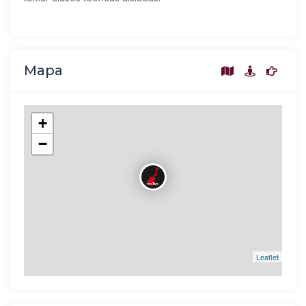
Mapa
+
−
Leaflet