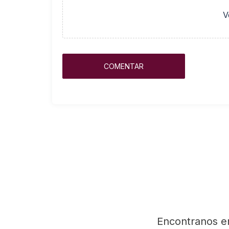
V
Encontranos e