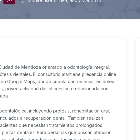
**
Montecaseros 1185, 5500 Mendoza
ver
iudad de Mendoza orientado a odontología integral,
rótesis dentales. El consultorio mantiene presencia online
os en Google Maps, donde cuenta con reseñas recientes
s, posee actividad digital constante relacionada con
zada.
 odontológica, incluyendo prótesis, rehabilitación oral,
inculados a recuperación dental. También realizan
 pacientes que necesitan tratamientos prolongados
e piezas dentales. Para personas que buscan atención
s rehabilitador y funcional, funciona como una