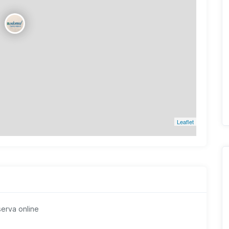
Leaflet
erva online