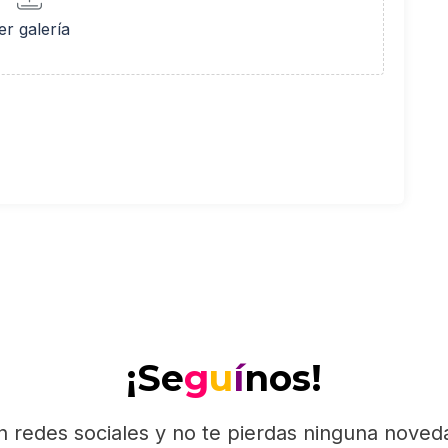
er galería
¡Se
g
u
í
nos!
n redes sociales y no te pierdas ninguna nove