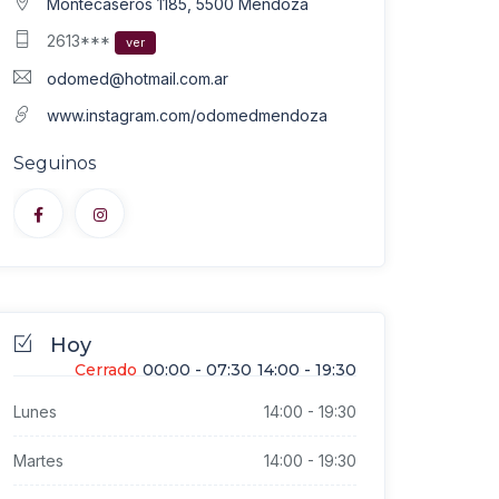
Montecaseros 1185, 5500 Mendoza
2613***
ver
odomed@hotmail.com.ar
www.instagram.com/odomedmendoza
Seguinos
Hoy
Cerrado
00:00
-
07:30
14:00
-
19:30
Lunes
14:00
-
19:30
Martes
14:00
-
19:30