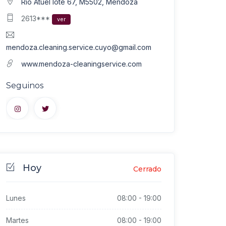
Río Atuel lote 67, M5502, Mendoza
2613***
ver
mendoza.cleaning.service.cuyo@gmail.com
www.mendoza-cleaningservice.com
Seguinos
Hoy
Cerrado
Lunes
08:00
-
19:00
Martes
08:00
-
19:00