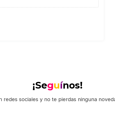
¡Se
g
u
í
nos!
n redes sociales y no te pierdas ninguna nove