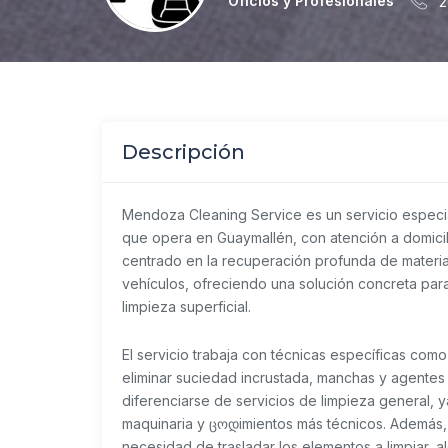
Oficios y Profesionales
2
Descripción
Mendoza Cleaning Service
es un servicio especia
que opera en Guaymallén, con atención a domicil
centrado en la recuperación profunda de materia
vehículos, ofreciendo una solución concreta para
limpieza superficial.
El servicio trabaja con técnicas específicas co
eliminar suciedad incrustada, manchas y agentes 
diferenciarse de servicios de limpieza general,
maquinaria y ცოდimientos más técnicos. Además, su
necesidad de trasladar los elementos a limpiar,