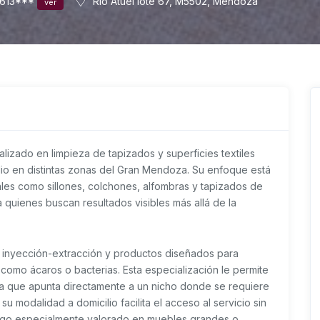
613***
Río Atuel lote 67, M5502, Mendoza
ver
lizado en limpieza de tapizados y superficies textiles
io en distintas zonas del Gran Mendoza. Su enfoque está
les como sillones, colchones, alfombras y tapizados de
 quienes buscan resultados visibles más allá de la
mo inyección-extracción y productos diseñados para
como ácaros o bacterias. Esta especialización le permite
 ya que apunta directamente a un nicho donde se requiere
 modalidad a domicilio facilita el acceso al servicio sin
 algo especialmente valorado en muebles grandes o