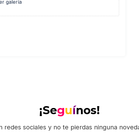
er galería
¡Se
g
u
í
nos!
n redes sociales y no te pierdas ninguna nove