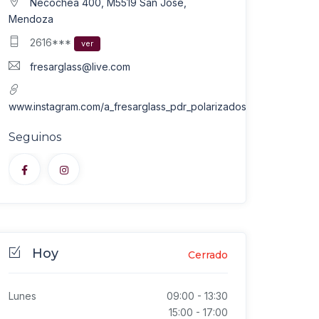
Necochea 400, M5519 San José,
Mendoza
2616***
ver
fresarglass@live.com
www.instagram.com/a_fresarglass_pdr_polarizados
Seguinos
Hoy
Cerrado
Lunes
09:00
-
13:30
15:00
-
17:00