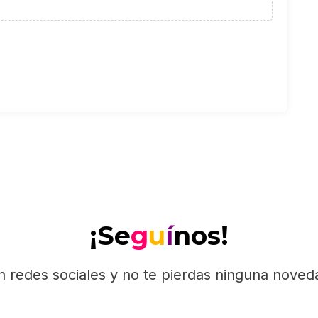
¡Se
g
u
í
nos!
n redes sociales y no te pierdas ninguna nove