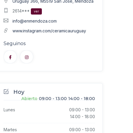
Uruguay 366, M5519 San José, Mendoza
2614***
ver
info@enmendoza.com
www.instagram.com/ceramicauruguay
Seguinos
Hoy
Abierto
09:00
-
13:00
14:00
-
18:00
Lunes
09:00
-
13:00
14:00
-
18:00
Martes
09:00
-
13:00