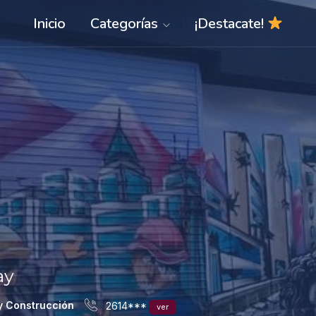
Inicio
Categorías
¡Destacate!
ay
y Construcción
2614***
ver