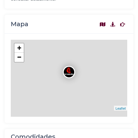
Mapa
+
−
Leaflet
Comodidades