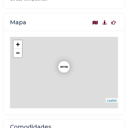
Mapa
+
−
Leaflet
Comodidades