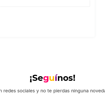
¡Se
g
u
í
nos!
n redes sociales y no te pierdas ninguna nove