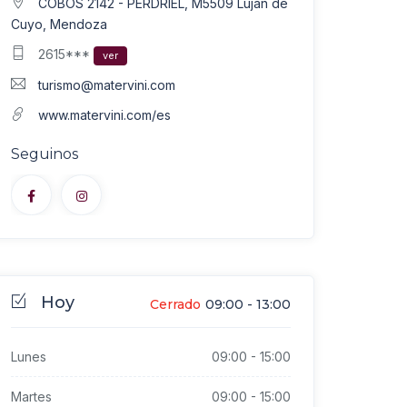
COBOS 2142 - PERDRIEL, M5509 Luján de
Cuyo, Mendoza
2615***
ver
turismo@matervini.com
www.matervini.com/es
Seguinos
Hoy
Cerrado
09:00
-
13:00
Lunes
09:00
-
15:00
Martes
09:00
-
15:00