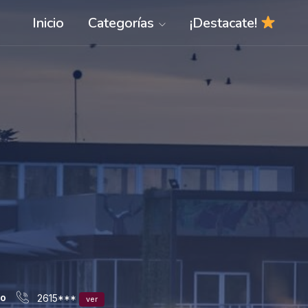
Inicio
Categorías
¡Destacate!
mo
2615***
ver