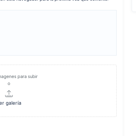
imagenes para subir
o
er galería