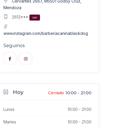
Cervantes 2667, M5501 Godoy Cruz,
Mendoza
2612***
ver
www.instagram.com/barberiacaninablackdog
Seguinos
Hoy
Cerrado
10:00
-
21:00
Lunes
10:00
-
21:00
Martes
10:00
-
21:00