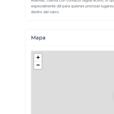
Además, cuenta con contacto digital activo, lo qu
especialmente útil para quienes priorizan lugare
dentro del rubro.
Mapa
+
−