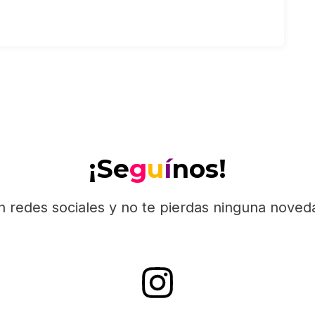
¡Se
g
u
í
nos!
n redes sociales y no te pierdas ninguna nove