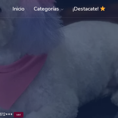
Inicio
Categorías
¡Destacate!
612***
ver