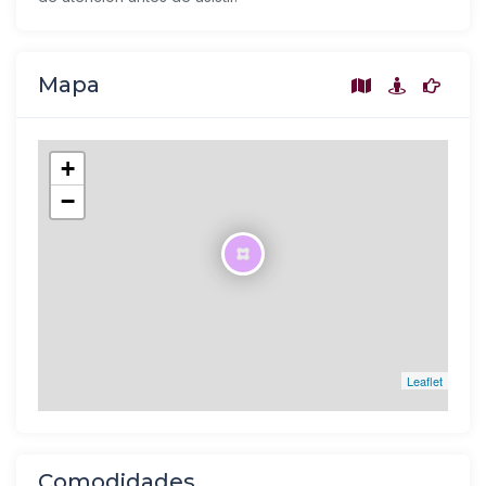
Mapa
+
−
Leaflet
Comodidades