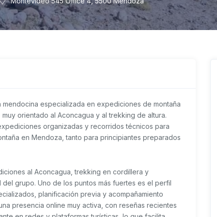
Montevideo 545 Office 4, 5500 Mendoza
 mendocina especializada en expediciones de montaña
 muy orientado al Aconcagua y al trekking de altura.
expediciones organizadas y recorridos técnicos para
ntaña en Mendoza, tanto para principiantes preparados
iciones al Aconcagua, trekking en cordillera y
del grupo. Uno de los puntos más fuertes es el perfil
pecializados, planificación previa y acompañamiento
una presencia online muy activa, con reseñas recientes
ante en redes y plataformas turísticas, lo que facilita