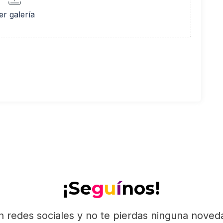
er galería
¡Se
g
u
í
nos!
n redes sociales y no te pierdas ninguna nove