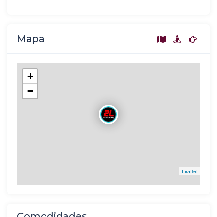
Mapa
+
−
Leaflet
Comodidades