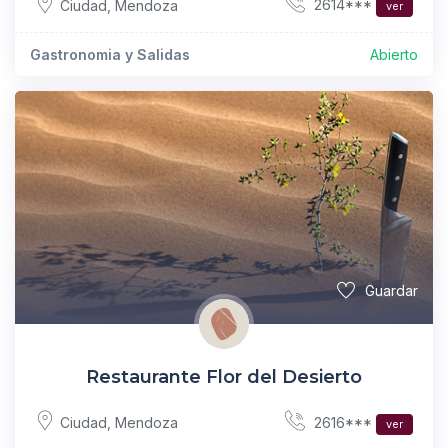
2614***
Ciudad
,
Mendoza
ver
Gastronomia y Salidas
Abierto
Guardar
Restaurante Flor del Desierto
2616***
Ciudad
,
Mendoza
ver