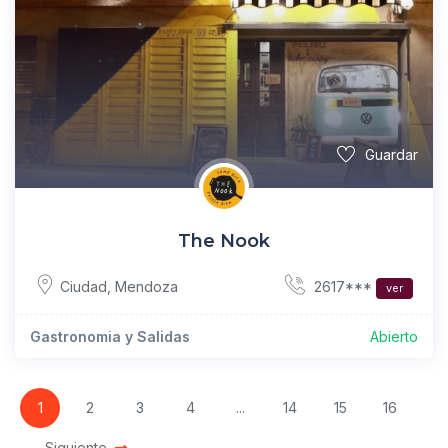
Guardar
The Nook
2617***
Ciudad
,
Mendoza
ver
Gastronomia y Salidas
Abierto
1
2
3
4
...
14
15
16
Siguiente