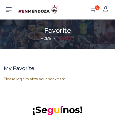
0
Favorite
HOME
FAVORITE
My Favorite
Please login to view your bookmark
¡Se
g
u
í
nos!